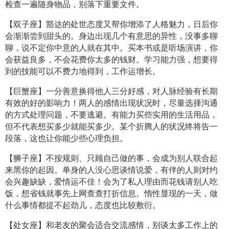
检查一遍随身物品，别落下重要文件。
【双子座】豁达的处世态度又帮你增添了人格魅力，日后你
会渐渐尝到甜头的。身边出现几个有意思的异性，没事多聊
聊，说不定你中意的人就在其中。买本书或是听场演讲，你
会获益良多，不会花费你太多的钱财。学习能力强，想要得
到的技能可以不费力地得到，工作运增长。
【巨蟹座】一分善意换得他人三分好感，对人脉经验有长期
有效的好的影响力！两人的感情出现状况时，尽量选择沟通
的方式处理问题，不要逃避。有能力买些实用的生活用品，
但不代表想买多少就能买多少。某个折腾人的状况终将告一
段落，这也让你能少些心理负担。
【狮子座】不按规则、只顾自己做的事，会成为别人联合起
来黑你的起因。单身的人没心思谈情说爱，有伴的人则对约
会兴趣缺缺，爱情运不佳！会为了私人理由而花钱请别人吃
饭，想省钱就事先上网查查打折信息。惰性显现的一天，做
什么事情都提不起劲儿，态度也比较敷衍。
【处女座】和老友的聚会适合交流感情，别谈太多工作上的