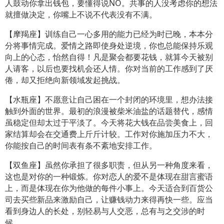
人鼓动你拿出钱包，要懂得说NO。共事的人没考虑你的想法
就擅做决定，你嘴上不说不代表没有不满。
【摩羯座】训练自己一心多用的能力已经为时已晚，本本分
分将事情完成。爱情之路即使身处逆境，你也总能保持乐观
向上的心态，怡然自得！凡是聚会都要花钱，就算今天被别
人请客，以后也要找机会还人情。你对当前的工作感到了厌
倦，却又拒绝向新领域发起挑战。
【水瓶座】不愿意让自己困在一个封闭的环境里，想办法接
触到外面的世界。最初的浪漫被柴米油盐的话题替代，感情
虽稳定但却太过于平淡了。今天将花大钱在品尝美食上，回
家结算却会在交通费上斤斤计较。工作对你施加压力不大，
你能按自己的时间表有条不紊地安排工作。
【双鱼座】虽然你承担了很多职责，但从另一种角度来看，
这也是对你的一种锻炼。你对恋人的爱不是体现在甜言蜜语
上，而是体现在你为他做的每件小事上。今天适合到百货公
司去买些新品来激励自己，让赚钱动力来得再快一些。应当
看到身边人的长处，别轻易与人交恶，总有与之交涉的时
候。