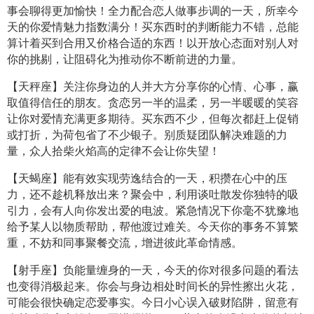
事会聊得更加愉快！全力配合恋人做事步调的一天，所幸今
天的你爱情魅力指数满分！买东西时的判断能力不错，总能
算计着买到合用又价格合适的东西！以开放心态面对别人对
你的挑剔，让阻碍化为推动你不断前进的力量。
【天秤座】关注你身边的人并大方分享你的心情、心事，赢
取值得信任的朋友。贪恋另一半的温柔，另一半暖暖的笑容
让你对爱情充满更多期待。买东西不少，但每次都赶上促销
或打折，为荷包省了不少银子。别质疑团队解决难题的力
量，众人拾柴火焰高的定律不会让你失望！
【天蝎座】能有效实现劳逸结合的一天，积攒在心中的压
力，还不趁机释放出来？聚会中，利用谈吐散发你独特的吸
引力，会有人向你发出爱的电波。紧急情况下你毫不犹豫地
给予某人以物质帮助，帮他渡过难关。今天你的事务不算繁
重，不妨和同事聚餐交流，增进彼此革命情感。
【射手座】负能量缠身的一天，今天的你对很多问题的看法
也变得消极起来。你会与身边相处时间长的异性擦出火花，
可能会很快确定恋爱事实。今日小心误入破财陷阱，留意有