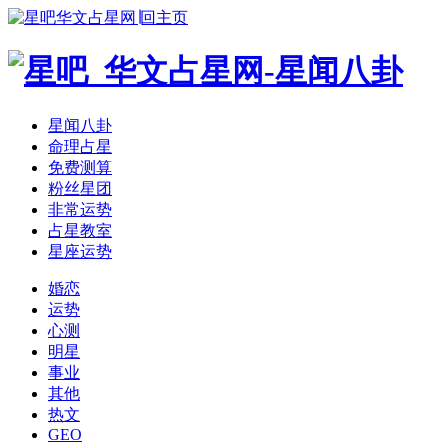
华文占星网∣回主页
星闻八卦
命理占星
免费测算
粉丝星团
非常运势
占星教室
星座运势
婚恋
运势
心测
明星
事业
其他
热文
GEO