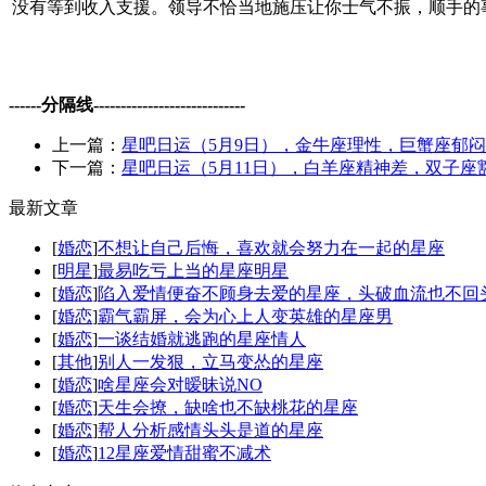
没有等到收入支援。领导不恰当地施压让你士气不振，顺手的
------分隔线----------------------------
上一篇：
星吧日运（5月9日），金牛座理性，巨蟹座郁
下一篇：
星吧日运（5月11日），白羊座精神差，双子座
最新文章
[
婚恋
]
不想让自己后悔，喜欢就会努力在一起的星座
[
明星
]
最易吃亏上当的星座明星
[
婚恋
]
陷入爱情便奋不顾身去爱的星座，头破血流也不回
[
婚恋
]
霸气霸屏，会为心上人变英雄的星座男
[
婚恋
]
一谈结婚就逃跑的星座情人
[
其他
]
别人一发狠，立马变怂的星座
[
婚恋
]
啥星座会对暧昧说NO
[
婚恋
]
天生会撩，缺啥也不缺桃花的星座
[
婚恋
]
帮人分析感情头头是道的星座
[
婚恋
]
12星座爱情甜蜜不减术