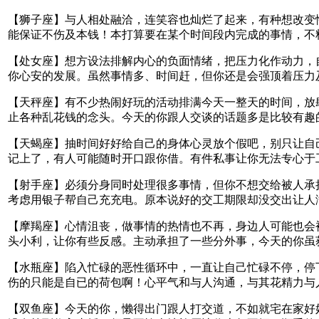
【狮子座】与人相处融洽，连笑容也灿烂了起来，有种想改变
能保证不伤及本钱！本打算要在某个时间段内完成的事情，不
【处女座】想方设法排解内心的负面情绪，把压力化作动力，
你心安的发展。虽然事情多、时间赶，但你还是会强顶着压力
【天秤座】有不少热闹好玩的活动排满今天一整天的时间，放
止各种乱花钱的念头。今天的你跟人交谈的话题多是比较有趣
【天蝎座】抽时间好好给自己的身体心灵放个假吧，别只让自
记上了，有人可能随时开口跟你借。有件私事让你无法专心于
【射手座】必须分身同时处理很多事情，但你不想交给被人承
考虑用银子帮自己充充电。原本说好的交工期限却没交出让人
【摩羯座】心情沮丧，做事情的热情也不再，身边人可能也会
头小利，让你有些反感。主动承担了一些分外事，今天的你虽
【水瓶座】陷入忙碌的恶性循环中，一直让自己忙碌不停，停
伤的只能是自已的荷包啊！心平气和与人沟通，与其花精力与
【双鱼座】今天的你，懒得出门跟人打交道，不如就宅在家好