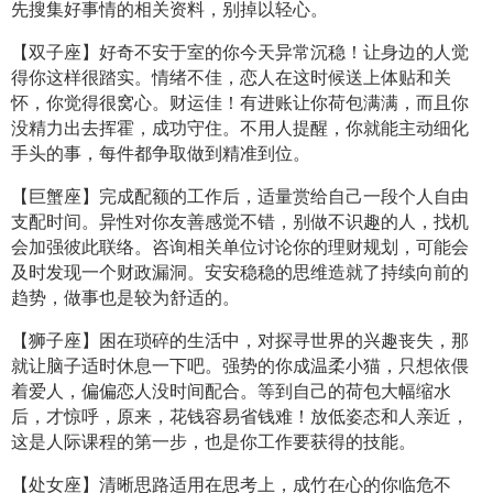
先搜集好事情的相关资料，别掉以轻心。
【双子座】好奇不安于室的你今天异常沉稳！让身边的人觉
得你这样很踏实。情绪不佳，恋人在这时候送上体贴和关
怀，你觉得很窝心。财运佳！有进账让你荷包满满，而且你
没精力出去挥霍，成功守住。不用人提醒，你就能主动细化
手头的事，每件都争取做到精准到位。
【巨蟹座】完成配额的工作后，适量赏给自己一段个人自由
支配时间。异性对你友善感觉不错，别做不识趣的人，找机
会加强彼此联络。咨询相关单位讨论你的理财规划，可能会
及时发现一个财政漏洞。安安稳稳的思维造就了持续向前的
趋势，做事也是较为舒适的。
【狮子座】困在琐碎的生活中，对探寻世界的兴趣丧失，那
就让脑子适时休息一下吧。强势的你成温柔小猫，只想依偎
着爱人，偏偏恋人没时间配合。等到自己的荷包大幅缩水
后，才惊呼，原来，花钱容易省钱难！放低姿态和人亲近，
这是人际课程的第一步，也是你工作要获得的技能。
【处女座】清晰思路适用在思考上，成竹在心的你临危不