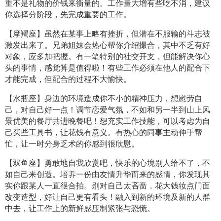
重不是礼物的价钱来衡量的。工作量大增有些吃不消，建议
你选择分阶段，先完成重要的工作。
【摩羯座】虽然在某事上略有挫折，但潜在不服输的斗志被
激发出来了。兄弟姐妹会热心帮你介绍撮合，其中不乏有好
对象，应多加把握。有一笔特别的社交开支，但能解决你心
头的事情，感觉算是值得啦！有些工作必须在他人的配合下
才能完成，但配合的过程不大愉快。
【水瓶座】身边的环境造成你不小的精神压力，想慰劳自
己，对自己好一点！调节恋爱气氛，不如和另一半到山上风
景优美的餐厅共进晚餐吧！想充实工作技能，可以考虑为自
己买些工具书，让花钱有意义。有热心的同事主动伸手帮
忙，让一时分身乏术的你感到很欣慰。
【双鱼座】勇敢地自我欣赏吧，快乐的心境别人给不了，不
如自己来创造。培养一份由友情升华而来的感情，你发现其
实你跟某人一直很合拍。别对自己太吝啬，花大钱妆点门面
改变造型，好让自己更有看头！融入到新的环境及新的人群
中去，让工作上的新鲜感压制紧张与恐慌。