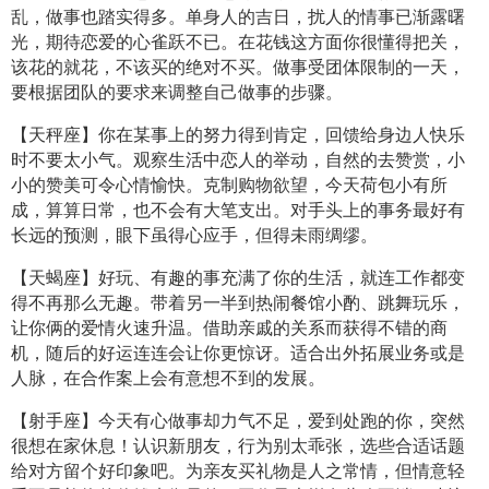
乱，做事也踏实得多。单身人的吉日，扰人的情事已渐露曙
光，期待恋爱的心雀跃不已。在花钱这方面你很懂得把关，
该花的就花，不该买的绝对不买。做事受团体限制的一天，
要根据团队的要求来调整自己做事的步骤。
【天秤座】你在某事上的努力得到肯定，回馈给身边人快乐
时不要太小气。观察生活中恋人的举动，自然的去赞赏，小
小的赞美可令心情愉快。克制购物欲望，今天荷包小有所
成，算算日常，也不会有大笔支出。对手头上的事务最好有
长远的预测，眼下虽得心应手，但得未雨绸缪。
【天蝎座】好玩、有趣的事充满了你的生活，就连工作都变
得不再那么无趣。带着另一半到热闹餐馆小酌、跳舞玩乐，
让你俩的爱情火速升温。借助亲戚的关系而获得不错的商
机，随后的好运连连会让你更惊讶。适合出外拓展业务或是
人脉，在合作案上会有意想不到的发展。
【射手座】今天有心做事却力气不足，爱到处跑的你，突然
很想在家休息！认识新朋友，行为别太乖张，选些合适话题
给对方留个好印象吧。为亲友买礼物是人之常情，但情意轻