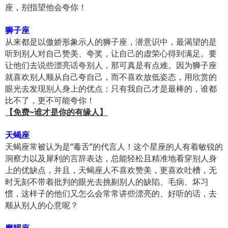
座，别指望他会夸你！
狮子座
从来都是以傲娇形象示人的狮子座，潜意识中，最渴望的是
听到别人对自己赞美、夸奖，让自己的虚荣心得到满足。要
让他们去说些漂亮话夸别人，那可真是有点难。因为狮子座
就喜欢别人顺从自己夸自己，而不喜欢放低姿态，用欣赏的
眼光去发现别人身上的优点：只有我自己才是最棒的，谁都
比不了，更不可能夸你！
【免费~谁才是你的有缘人】
天蝎座
天蝎座常被认为是“毒舌”的代言人！这个星座的人有着敏锐的
洞察力以及犀利的言辞表达，总能轻松且精准地看穿别人身
上的优缺点，并且，天蝎座人不喜欢赞美，更喜欢吐槽，无
时无刻不带着批判的眼光去挑剔别人的缺陷、毛病、坏习
惯，这样子的他们又怎么会常常讲些漂亮的、好听的话，去
顺从别人的心意呢？