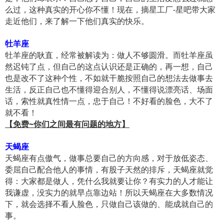
么过，这种真实的开心你不懂！现在，摘星工厂-星吧带大家
走近他们，来了解一下他们真实的快乐。
牡羊座
牡羊座的耿直，经常被解读为：做人不够圆滑。而牡羊座虽
然迟钝了点，但自己的这点认识还是正确的，再一想，自己
也是改不了这种个性，不如就干脆按照自己的想法去做事去
生活，反正自己也不懂得迎合别人，不懂得说漂亮话、场面
话，索性就真性情一点，忠于自己！不好看的脸色，大不了
就不看！
【免费~你们之间最有问题的地方】
天蝎座
天蝎座有点傲气，做事总要自己的方向感，对于放低姿态、
委屈自己配合他人的事情，有股子天然的排斥，天蝎座就觉
得：大家都是做人，凭什么我就要让你？有实力的人才能让
我谦虚，没实力的就早点靠边站！所以天蝎座在大多数情况
下，就会选择不看人脸色，只做自己该做的、能成就自己的
事。