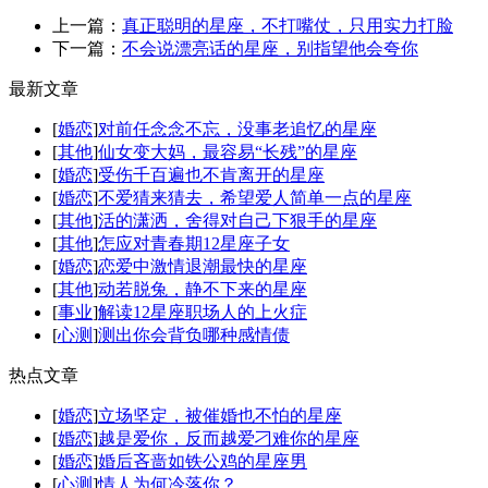
上一篇：
真正聪明的星座，不打嘴仗，只用实力打脸
下一篇：
不会说漂亮话的星座，别指望他会夸你
最新文章
[
婚恋
]
对前任念念不忘，没事老追忆的星座
[
其他
]
仙女变大妈，最容易“长残”的星座
[
婚恋
]
受伤千百遍也不肯离开的星座
[
婚恋
]
不爱猜来猜去，希望爱人简单一点的星座
[
其他
]
活的潇洒，舍得对自己下狠手的星座
[
其他
]
怎应对青春期12星座子女
[
婚恋
]
恋爱中激情退潮最快的星座
[
其他
]
动若脱兔，静不下来的星座
[
事业
]
解读12星座职场人的上火症
[
心测
]
测出你会背负哪种感情债
热点文章
[
婚恋
]
立场坚定，被催婚也不怕的星座
[
婚恋
]
越是爱你，反而越爱刁难你的星座
[
婚恋
]
婚后吝啬如铁公鸡的星座男
[
心测
]
情人为何冷落你？