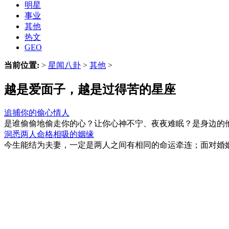
明星
事业
其他
热文
GEO
当前位置:
>
星闻八卦
>
其他
>
越是爱面子，越是过得苦的星座
追捕你的偷心情人
是谁偷偷地偷走你的心？让你心神不宁、夜夜难眠？是身边的他
洞悉两人命格相吸的姻缘
今生能结为夫妻，一定是两人之间有相同的命运牵连；面对婚姻