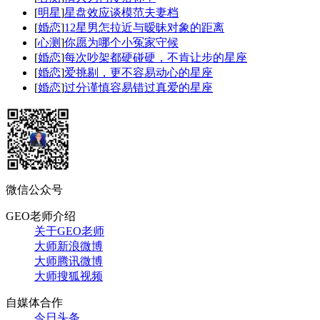
[
明星
]
星盘效应谈模范夫妻档
[
婚恋
]
12星男怎拉近与暧昧对象的距离
[
心测
]
你愿为哪个小冤家守候
[
婚恋
]
每次吵架都硬碰硬，不肯让步的星座
[
婚恋
]
爱挑剔，更不容易动心的星座
[
婚恋
]
过分谨慎容易错过真爱的星座
微信公众号
GEO老师介绍
关于GEO老师
大师新浪微博
大师腾讯微博
大师搜狐视频
自媒体合作
今日头条