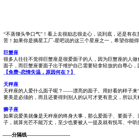
“不蒸馒头争口气”！看上去很励志很走心，说到底，还是有在
苦！如果你是摘星工厂-星吧说的这三个星座之一，希望你能
巨蟹座
很多人往往不觉得巨蟹座是很爱面子的人，因为巨蟹座的人做
面子，而巨蟹座要面子出于维护自己需要轻拿轻放的自尊心，
【免费~恋情失温，原因何在？】
天秤座
天秤座的人爱什么面子呢？——漂亮的面子。用好看的样子来“
要美是必须的，而且还要得到别人的认可才更有意义，所以天
狮子座
如果说爱美就像是天秤座的终身大事，那么爱面子、要面子、
子，就算光芒不能万丈，至少也要被人一提及就有悦耳、中听
------分隔线----------------------------