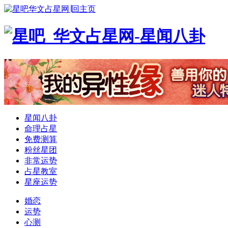
华文占星网∣回主页
星闻八卦
命理占星
免费测算
粉丝星团
非常运势
占星教室
星座运势
婚恋
运势
心测