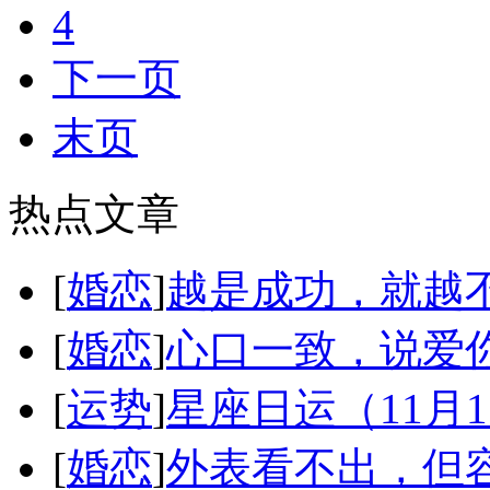
4
下一页
末页
热点文章
[
婚恋
]
越是成功，就越
[
婚恋
]
心口一致，说爱
[
运势
]
星座日运（11月
[
婚恋
]
外表看不出，但