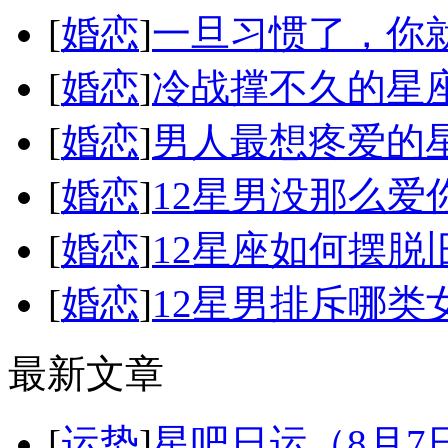
[
婚恋
]
一旦习惯了，你
[
婚恋
]
冷战撑不久的星
[
婚恋
]
男人最想疼爱的
[
婚恋
]
12星男没那么爱
[
婚恋
]
12星座如何摆脱
[
婚恋
]
12星男排斥哪类
最新文章
[
运势
]
星吧日运（8月