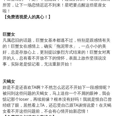
所苦，让下一场恋情迟迟不到来！星吧要点醒这些星座女
啦！
【免费透视爱人的真心！】
巨蟹女
凡属恋旧的话题，巨蟹女基本都逃不过，特别是跟感情有关
的！巨蟹女在感情上，确实「拖泥带水」，一点小小的美
好，总是存放心上，更别提以惨烈方式结束的！巨蟹女对离
开的人，总有看不开放不下的情怀，表面上故作坚强说没
事，实际老是惦记着，无法重新开始！
天蝎女
妳是不是还喜欢TA啊？不然怎么迟迟不开始下一段感情呢？
被问到这些问题的天蝎女，马上送你一个不屑的眼神，我会
惦记那个loser，再续前缘？根本没有好吗！我就是恨自己曾
经瞎了眼，居然看上TA，还忍受自己跟TA谈情说爱！在天蝎
女看不开这些问题前，不会有心情开始新恋情！