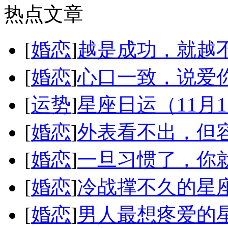
热点文章
[
婚恋
]
越是成功，就越
[
婚恋
]
心口一致，说爱
[
运势
]
星座日运（11月
[
婚恋
]
外表看不出，但
[
婚恋
]
一旦习惯了，你
[
婚恋
]
冷战撑不久的星
[
婚恋
]
男人最想疼爱的