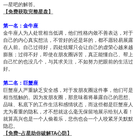
—星吧的解答。
【免费获取完整星盘】
第一名：金牛座
金牛座人为人处世相当低调，他们性格内敛不善表达，对于
自己的内心真实想法，不管好的还是坏的，都不愿轻易展露
在人前。自己过得好，四处炫耀只会让自己的虚荣心越来越
膨胀；过得不好，即使在朋友圈诉苦，真正能懂自己、帮上
自己忙的也没几个，与其求关注，不如努力把眼前的生活过
好。
第二名：巨蟹座
巨蟹座人严重缺乏安全感，对于发朋友圈这件事，他们可是
相当抵触的。因为发朋友圈，那意味着将暴露自己的思想、
品味、私底下的工作生活和感情状态，而这些都是巨蟹座人
尤为看重的隐私，才不想就这么毫无保留地展示给别人看！
就算高兴也是一个人偷着乐，悲伤也会一个人咬紧牙关默默
隐忍。
【免费~占星助你破解TA心防】