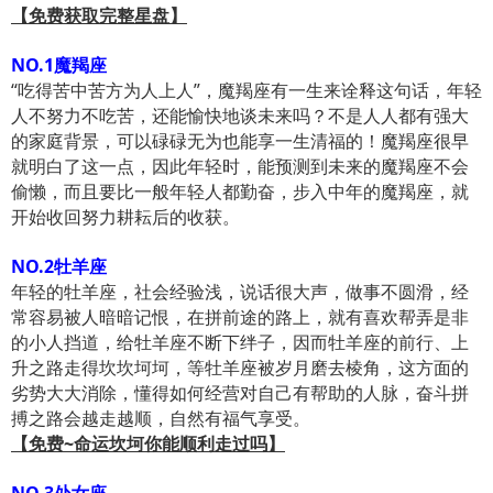
【免费获取完整星盘】
NO.1魔羯座
“吃得苦中苦方为人上人”，魔羯座有一生来诠释这句话，年轻
人不努力不吃苦，还能愉快地谈未来吗？不是人人都有强大
的家庭背景，可以碌碌无为也能享一生清福的！魔羯座很早
就明白了这一点，因此年轻时，能预测到未来的魔羯座不会
偷懒，而且要比一般年轻人都勤奋，步入中年的魔羯座，就
开始收回努力耕耘后的收获。
NO.2牡羊座
年轻的牡羊座，社会经验浅，说话很大声，做事不圆滑，经
常容易被人暗暗记恨，在拼前途的路上，就有喜欢帮弄是非
的小人挡道，给牡羊座不断下绊子，因而牡羊座的前行、上
升之路走得坎坎坷坷，等牡羊座被岁月磨去棱角，这方面的
劣势大大消除，懂得如何经营对自己有帮助的人脉，奋斗拼
搏之路会越走越顺，自然有福气享受。
【免费~命运坎坷你能顺利走过吗】