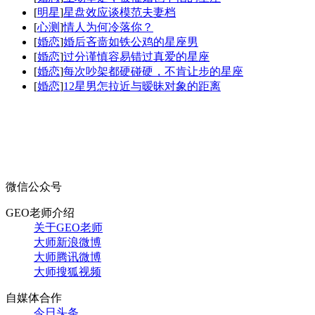
[
明星
]
星盘效应谈模范夫妻档
[
心测
]
情人为何冷落你？
[
婚恋
]
婚后吝啬如铁公鸡的星座男
[
婚恋
]
过分谨慎容易错过真爱的星座
[
婚恋
]
每次吵架都硬碰硬，不肯让步的星座
[
婚恋
]
12星男怎拉近与暧昧对象的距离
微信公众号
GEO老师介绍
关于GEO老师
大师新浪微博
大师腾讯微博
大师搜狐视频
自媒体合作
今日头条