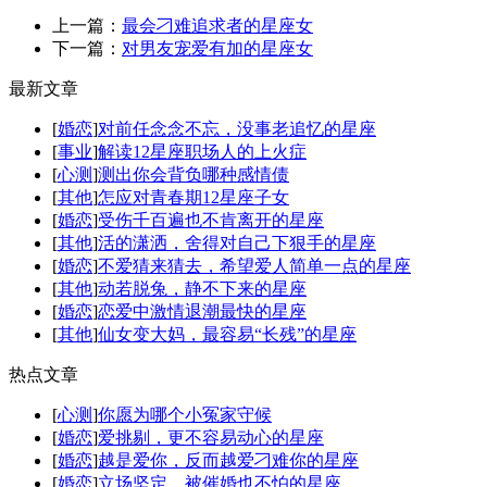
上一篇：
最会刁难追求者的星座女
下一篇：
对男友宠爱有加的星座女
最新文章
[
婚恋
]
对前任念念不忘，没事老追忆的星座
[
事业
]
解读12星座职场人的上火症
[
心测
]
测出你会背负哪种感情债
[
其他
]
怎应对青春期12星座子女
[
婚恋
]
受伤千百遍也不肯离开的星座
[
其他
]
活的潇洒，舍得对自己下狠手的星座
[
婚恋
]
不爱猜来猜去，希望爱人简单一点的星座
[
其他
]
动若脱兔，静不下来的星座
[
婚恋
]
恋爱中激情退潮最快的星座
[
其他
]
仙女变大妈，最容易“长残”的星座
热点文章
[
心测
]
你愿为哪个小冤家守候
[
婚恋
]
爱挑剔，更不容易动心的星座
[
婚恋
]
越是爱你，反而越爱刁难你的星座
[
婚恋
]
立场坚定，被催婚也不怕的星座