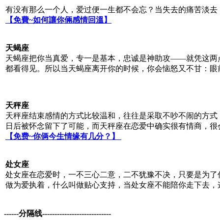
有没有那么一个人，爱过便一生都不会忘？当失去的痛苦淡去
【免費
~
如何讓你倆感情回溫】
天蝎座
天蝎座把你当真爱，专一是基本，忠诚是神助攻——就凭这两
都看得见。所以当天蝎座离开你的时候，你会恼怒又不甘：眼
天秤座
天秤座结束感情的方式比较温和，往往是采取不吵不闹的方式
日后被怀念留下了可能，而天秤座在恋爱中确实很有情商，很
【免费
~
你俩今生情缘有几分？】
处女座
处女座在恋爱时，一不三心二意，二不犹豫不决，只要是为了
做为爱执着，什么叫做贴心支持，当处女座不能陪你走下去，
------分隔线----------------------------