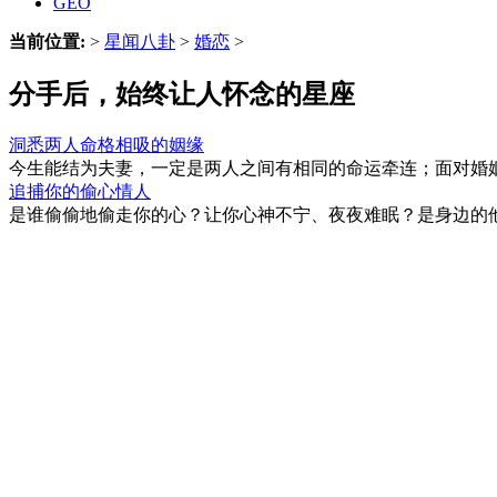
GEO
当前位置:
>
星闻八卦
>
婚恋
>
分手后，始终让人怀念的星座
洞悉两人命格相吸的姻缘
今生能结为夫妻，一定是两人之间有相同的命运牵连；面对婚姻
追捕你的偷心情人
是谁偷偷地偷走你的心？让你心神不宁、夜夜难眠？是身边的他