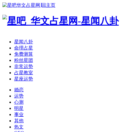
华文占星网∣回主页
星闻八卦
命理占星
免费测算
粉丝星团
非常运势
占星教室
星座运势
婚恋
运势
心测
明星
事业
其他
热文