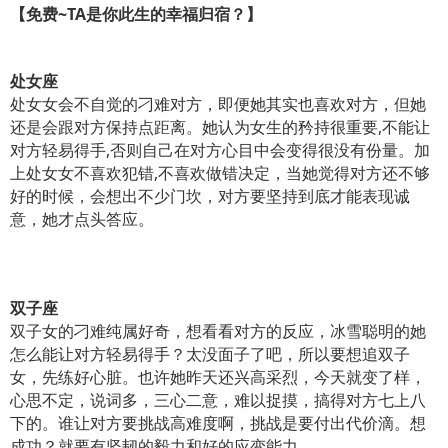
【免费
~TA
是你此生的幸福归宿？】
处女座
处女女会不自觉的刁难对方，即便她其实也喜欢对方，但她
还是会跟对方保持点距离。她认为女生的矜持很重要,不能让
对方轻易得手,否则自己在对方心目中会变得很没有份量。加
上处女女不喜欢犯错,不喜欢做错决定，当她觉得对方还不够
好的时候，会想出不少门坎，对方要坚持到底才能表现诚
意，她才点头答应。
双子座
双子女的刁难纯属好奇，想看看对方的反应，冰雪聪明的她
怎么能让对方轻易得手？太没面子了吧，所以要想追双子
女，先练好心脏。也许她昨天还兴高采烈，今天就变了样，
心思不定，说词多，三心二意，难以捉摸，搞得对方七上八
下的。谁让对方要挑战高难度啊，挑战是要付出代价滴。想
成功？就要有坚韧的毅力和好的应变能力。