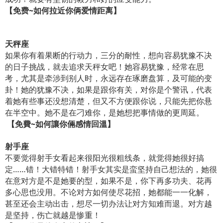
【免费
~
如何拉近你俩爱情距离】
天秤座
如果你有着果断的行动力，三分的耐性，想向容易犹豫不决
的日子挑战，就去追求天秤女吧！她容易犹豫，经常在思
考，尤其是牵涉到别人时，永远存在琢磨盘算，及可能的变
卦！她的犹豫不决，如果是跟你有关，对你是个警讯，代表
着她有些事还没想清楚，但又不方便跟你说，只能先把你悬
在半空中。她不是在刁难你，是她想把事情做的更周延。
【免費
~
如何讓你倆感情回溫】
射手座
不要觉得射手女看起来很阳光很粗线条，就觉得她很好搞
定……错！大错特错！射手女其实是蛮坚持自己想法的，她很
在意对方是不是她要的型，如果不是，你下再多功夫、花再
多心思也没用。不论对方如何使尽花招，她都能一一化解，
甚至还会主动出击，想尽一切办法让对方知难而退。对方越
是坚持，伤亡就越是惨重！