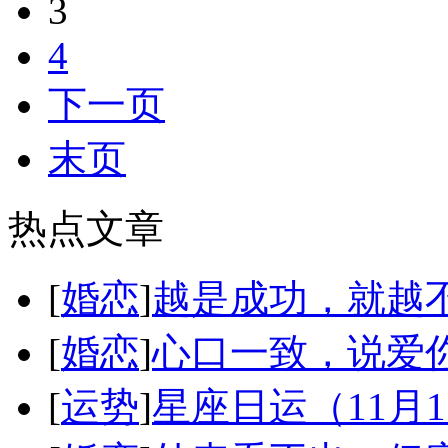
3
4
下一页
末页
热点文章
[
婚恋
]
越是成功，就越
[
婚恋
]
心口一致，说爱
[
运势
]
星座日运（11月