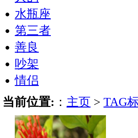
水瓶座
第三者
善良
吵架
情侣
当前位置:
：
主页
>
TAG