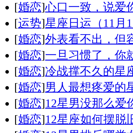
[
婚恋
]
心口一致，说爱
[
运势
]
星座日运（11月
[
婚恋
]
外表看不出，但
[
婚恋
]
一旦习惯了，你
[
婚恋
]
冷战撑不久的星
[
婚恋
]
男人最想疼爱的
[
婚恋
]
12星男没那么爱
[
婚恋
]
12星座如何摆脱