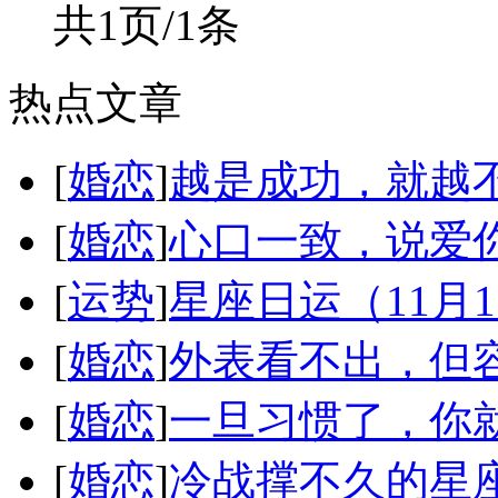
共1页/1条
热点文章
[
婚恋
]
越是成功，就越
[
婚恋
]
心口一致，说爱
[
运势
]
星座日运（11月
[
婚恋
]
外表看不出，但
[
婚恋
]
一旦习惯了，你
[
婚恋
]
冷战撑不久的星