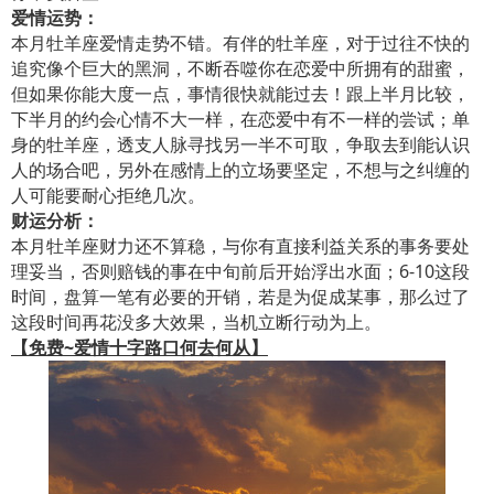
爱情运势：
本月牡羊座爱情走势不错。有伴的牡羊座，对于过往不快的
追究像个巨大的黑洞，不断吞噬你在恋爱中所拥有的甜蜜，
但如果你能大度一点，事情很快就能过去！跟上半月比较，
下半月的约会心情不大一样，在恋爱中有不一样的尝试；单
身的牡羊座，透支人脉寻找另一半不可取，争取去到能认识
人的场合吧，另外在感情上的立场要坚定，不想与之纠缠的
人可能要耐心拒绝几次。
财运分析：
本月牡羊座财力还不算稳，与你有直接利益关系的事务要处
理妥当，否则赔钱的事在中旬前后开始浮出水面；6-10这段
时间，盘算一笔有必要的开销，若是为促成某事，那么过了
这段时间再花没多大效果，当机立断行动为上。
【免费~爱情十字路口何去何从】