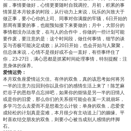
握，事情要做好，心情更要随时自我调控。月初，积累的事
情算是本月较多的时段，从行动力上来说，玩乐的兴致大于
做正事，要小心你的上司、同事对你满腹的牢骚，6日开始的
那周有重要的事，也能预知接下来要做的；月中，大部分的
事情都没办法改变，在与人的合作中，你做的一些计划可能
要作废，要注意的是：这个时间段，做任何事情，细节的谈
妥与否极可能决定成败；从20日开始，也会开始与人聚聚，
但总体来说，心情不是很好或不会一直好，有些事绊住了
你，23-27日，满心思都是抓紧时间处理事情，特别提醒：注
意身体的保养。
爱情运势：
本月双鱼座爱情运欠佳。有伴的双鱼，真的该思考如何将另
一半的注意力拉回到你以及你们的感情生活上来了！陈芝麻
烂谷子的恩怨早点忘掉吧，如果你的烦恼是另一半的旧情人
或是你的旧爱，那么你们的关系很可能会在某一天就崩坏，
多学习怎么去爱而不是想着怎么计较；单身的双鱼，恋爱变
成轻松的计划真是蛮难，本月很少有主动送上门的姻缘。平
时喜欢结交朋友的双鱼，则要小心被当成别人感情的绊脚
石。