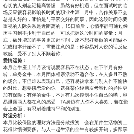
心切的人别忘记提高警惕，虽然有好机遇，但在面试时的临
场反应很容易影响长时间的职业生涯；月中，合作关系不会
总是友好的，哪怕是与平素交好的同事，因此这段时间你要
重视的人际关系是近距离的，15日前后，心情平静可通过经
历学习到不少利于自己的，可以把握这段时间的能量；月
底，额外增加的事务更加赶时间，原本想好要做的可能做不
完或根本开始不了，需要注意的是：你容易对人说的话反应
敏感，受不了别人不顺着你。
爱情运势：
本月金牛座上半月谈情说爱容易不在状态，在下半月有好
转，单身金牛，本月团体相亲活动不适合你，在人多且不熟
的场合，不但难以表现自己，还容易被拿来与别人作不愉快
的对比。想要谈恋爱的你，选择某位经亲友考察过的异性更
加有保障；有伴的金牛，本月有几次控制不住自己的嘴，容
易泄露两人都在意的感受，TA身边有人你不大喜欢，若在聚
会上会面，有忍耐着维持平和的别扭。
财运分析：
本月比较保险的理财方法是分散投资，会在某件生活物资上
花得比惯例要多。与人一起生活的金牛有较多开销，多跟享