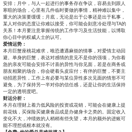
安排；月中，与人一起进行的事务存在争议，容易去到跟人
寒暄的场合，心里有几件临时要做的事情，精神难以集中，
重大的决策要缓缓；月底，无论是出于公事还是出于私事，
某人对你的态度让你难以接受，你可能会刻意冷处理与TA的
关系！本月要注意掌握传统的工作学习及生活技能，以博取
你心目中的权威人士的认可。
爱情运势：
本月巨蟹座桃花难求，唯恐遭遇麻烦的情事，对爱情主动回
避。单身的巨蟹，表达对感情的意见不是你的强项，为你着
急的亲友可能会安排不讨喜的异性与你见面，若是在商务或
朋友相聚的场合，你会硬着头皮应付；有伴的巨蟹，不要主
动招惹异性，工作上有必要与某位异性多次见面的情形不可
避免，为了保持另一半对你的信任感，还是让你的生活保持
一定的透明度吧。
财运分析：
本月在理财上着力低风险的投资或花销，可能会在健康上提
前花钱，买保险买健康食品或是办健身卡之类的。固定收入
变化不大，冲绩效的人稍稍有些失望，本月的额外的进账可
能不理想或根本就没有。