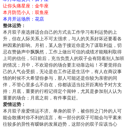
让你头痛星座：金牛座
本月防范小人：双鱼座
本月开运场所：花店
整体运势：
本月双子座选择适合自己的方式去工作学习有利运势的上
升，但在人际关系上不可太强求，与人的关系好坏还要看各
种因素的影响。月初，某人急于接近你是为了谋取利益，切
忌在赞扬声中飘飘然，工作上做出可信的成绩才能顺利取得
上司的信任，5日前后，充当负责人的双子会有陪着别人加班
的情况；月中，不欢迎你的场合要主动靠边站！不要觉得自
己的人气会受损，无论是在工作还是生活中，有人在商议事
情的时候不大希望你参与，那人可能还是你较为亲密的同
伴，不管心里多么不自在，你都该适当拉开距离给予对方支
持；月底，重要的行程记得定个闹钟，尤其是参加别人认为
重要的场合；月底之前，有件事蛮赶。
爱情运势：
本月双子座爱情运不济。单身的双子，被你拒之门外的人可
能会散播对你不利的流言，有一部分的双子可能会与平素来
往较多的异性有暧昧的发展趋势，这部分的双子应该当心