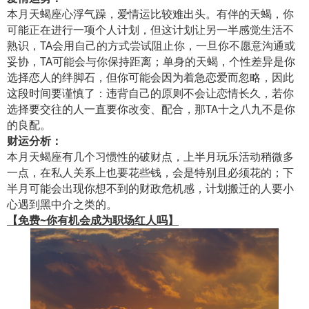
本月天蝎座心浮气躁，爱情运比较难出头。有伴的天蝎，你
可能正在进行一项个人计划，但这计划让另一半感觉生活不
熟识，TA会用自己的方式尝试阻止你，一旦你不愿意沟通或
妥协，TA可能会与你保持距离；单身的天蝎，个性差异是你
选择恋人的绊脚石，但你可能会因为着急恋爱而忽略，因此
这段时间要谨慎了：违背自己的原则不会让恋情长久，若你
选择要交往的人一直要你改变、配合，那TA十之八九不是你
的良配。
财运分析：
本月天蝎座有几个习惯性的破财点，上半月玩乐活动稍微多
一点，在私人关系上也要花些钱，会是特别且必须花的；下
半月可能会出现你想不到的财政危机感，计划搬迁的人要小
心遇到黑中介之类的。
【免费~你有机会成为职场红人吗】