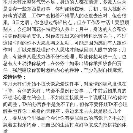
本月天秤座整体气势不足，身边的人都在前进，多数人认为
是舍弃一些东西是好事，你却如鲠在喉。月初，有人挑起不
好聊的话题，工作中会抱着不得罪人的态度去应对，但会很
累。3日之后，你也想过得轻松点，但在工作及生活上要照顾
别人，会把时间花在特定的人身上；月中，身边的人会帮你
搜集你想要的资讯，对你表现出来的情绪也比较关心，不过
这段时间的你不大愿意与之互动，可能是因为感到有人跟你
作对，所以先要处理好个人思绪才能做回别人眼中的你；月
底，有些事真是没办法不仔细处理，即使你想马虎一点，也
总有人主动找你核对，在公务上如果出错你承担较多的责
任，强烈建议你暂时忽略内心的种种，至少先别自找麻烦。
爱情运势：
本月天秤们开始不擅长谈恋爱这件事，对爱情的满意度也在
下降。有伴的天秤，约会不是例行公事，月中前后如果真的
不想花心思在约会上，不如就直接跟另一半说明让TA给你时
间调整，TA的怨言多半是免不了的，但你不要怀疑TA不会理
解并包容你；单身的天秤座，身边来来去去就是那么几个
人，要从矮个里挑高个会让你有委屈自己的感觉吧？不如别
急着去相亲约会，把自己的生活打点好争取成为招桃花的体
质。