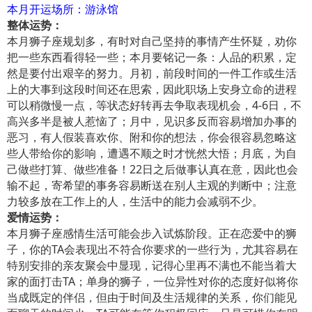
本月开运场所：游泳馆
整体运势：
本月狮子座规划多，有时对自己坚持的事情产生怀疑，劝你
把一些东西看得轻一些；本月要铭记一条：人品的积累，定
然是要付出艰辛的努力。月初，前段时间的一件工作或生活
上的大事到这段时间还在思索，因此职场上安身立命的进程
可以稍微慢一点，等状态好转再去争取表现机会，4-6日，不
高兴多半是被人惹恼了；月中，见识多反而容易增加办事的
恶习，有人假装喜欢你、附和你的想法，你会很容易忽略这
些人带给你的影响，遭遇不顺之时才恍然大悟；月底，为自
己做些打算、做些准备！22日之后做事认真在意，因此也会
输不起，寄希望的事务容易断送在别人主观的判断中；注意
力较多放在工作上的人，生活中的能力会减弱不少。
爱情运势：
本月狮子座感情生活可能会步入试炼阶段。正在恋爱中的狮
子，你的TA会表现出不符合你要求的一些行为，尤其容易在
特别安排的亲友聚会中显现，记得心里再不满也不能当着大
家的面打击TA；单身的狮子，一位异性对你的态度好似将你
当成既定的伴侣，但由于时间及生活规律的关系，你们能见