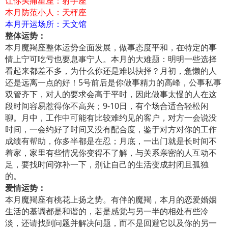
让你头痛星座：射手座
本月防范小人：天秤座
本月开运场所：天文馆
整体运势：
本月魔羯座整体运势全面发展，做事态度平和，在特定的事
情上宁可吃亏也要息事宁人。本月的大难题：明明一些选择
看起来都差不多，为什么你还是难以抉择？月初，惫懒的人
还是远离一点的好！5号前后是你做事精力的高峰，公事私事
双管齐下，对人的要求会高于平时，因此做事太慢的人在这
段时间容易惹得你不高兴；9-10日，有个场合适合轻松闲
聊。月中，工作中可能有比较难约见的客户，对方一会说没
时间，一会约好了时间又没有配合度，鉴于对方对你的工作
成绩有帮助，你多半都是在忍；月底，一出门就是长时间不
着家，家里有些情况你变得不了解，与关系亲密的人互动不
足，要找时间弥补一下，别让自己的生活变成封闭且孤独
的。
爱情运势：
本月魔羯座有桃花上扬之势。有伴的魔羯，本月的恋爱婚姻
生活的基调都是和谐的，若是感觉与另一半的相处有些冷
淡，还请找到问题并解决问题，而不是回避它以及你的另一