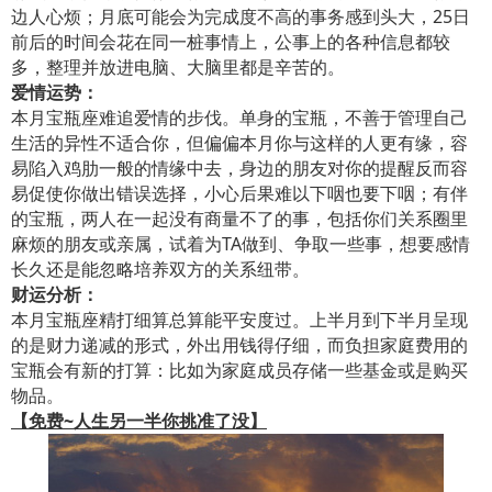
边人心烦；月底可能会为完成度不高的事务感到头大，25日
前后的时间会花在同一桩事情上，公事上的各种信息都较
多，整理并放进电脑、大脑里都是辛苦的。
爱情运势：
本月宝瓶座难追爱情的步伐。单身的宝瓶，不善于管理自己
生活的异性不适合你，但偏偏本月你与这样的人更有缘，容
易陷入鸡肋一般的情缘中去，身边的朋友对你的提醒反而容
易促使你做出错误选择，小心后果难以下咽也要下咽；有伴
的宝瓶，两人在一起没有商量不了的事，包括你们关系圈里
麻烦的朋友或亲属，试着为TA做到、争取一些事，想要感情
长久还是能忽略培养双方的关系纽带。
财运分析：
本月宝瓶座精打细算总算能平安度过。上半月到下半月呈现
的是财力递减的形式，外出用钱得仔细，而负担家庭费用的
宝瓶会有新的打算：比如为家庭成员存储一些基金或是购买
物品。
【免费~人生另一半你挑准了没】