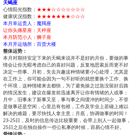
天蝎座
心情阳光指数：
★★★☆☆☆☆☆☆☆
健康状况指数：
★★★★★★★☆☆☆
本月幸运贵人：魔羯座
让你头痛星座：天秤座
本月防范小人：狮子座
本月开运场所：百货大楼
整体运势：
本月对期待安定下来的天蝎来说并不是好的月份，要做的事
情会让你无暇考虑自己的喜好问题，反复地思索反而更不好
决定一些事。月初，失去兴趣这种情绪要小心处理，尤其是
在工作上，你可能会因为一句不好听的就想要换个工作、换
个环境，这种情绪来去都快，为了避免操之过急没留好后路
的情况发生，建议在爆发前迅速离开让你有情绪的人或事；
月中，旧事未了新事又至，事与事之间缓冲的时间少，不管
是做事还是空闲，心里总有包袱，工作及学业上若碰上难以
解决的难题，要尽快找人拿主意；月底，协调做事的时间！
23-25日，及时的信息传达比较重要，会带上别人一起做事，
25日之后在独自操作一些公私事的时候，容易心情不好。
爱情运势：