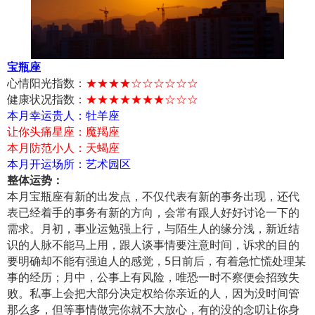
宝瓶座
心情阳光指数：
★★★★☆☆☆☆☆☆
健康状况指数：
★★★★★★★☆☆☆
本月幸运贵人：牡羊座
让你头痛星座：魔羯座
本月防范小人：天蝎座
本月开运场所：艺术园区
整体运势：
本月宝瓶座有新的出发点，不仅代表有新的事务出现，还代
表已经着手的事务有新的方向，会常有跟人好好讨论一下的
需求。月初，事业运勉强上行，与陌生人的缘分浅，新近结
识的人脉不能马上用，跟人谈事情要注意时间，诉求的目的
要明确却不能有强迫人的感觉，5日前后，有着急忙慌处理某
事的经历；月中，公事上有风险，唯恐一时不察便会招致失
败。私事上会把大部分决定权给你亲近的人，因为没时间管
那么多，但等事情做完你就不大放心，有的没的念叨让你身