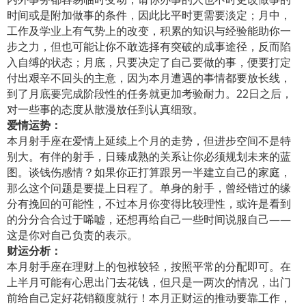
时间或是附加做事的条件，因此比平时更需要淡定；月中，
工作及学业上有气势上的改变，积累的知识与经验能助你一
步之力，但也可能让你不敢选择有突破的成事途径，反而陷
入自缚的状态；月底，只要决定了自己要做的事，便要打定
付出艰辛不回头的主意，因为本月遭遇的事情都要放长线，
到了月底要完成阶段性的任务就更加考验耐力。22日之后，
对一些事的态度从散漫放任到认真细致。
爱情运势：
本月射手座在爱情上延续上个月的走势，但进步空间不是特
别大。有伴的射手，日臻成熟的关系让你必须规划未来的蓝
图。谈钱伤感情？如果你正打算跟另一半建立自己的家庭，
那么这个问题是要提上日程了。单身的射手，曾经错过的缘
分有挽回的可能性，不过本月你变得比较理性，或许是看到
的分分合合过于唏嘘，还想再给自己一些时间说服自己——
这是你对自己负责的表示。
财运分析：
本月射手座在理财上的包袱较轻，按照平常的分配即可。在
上半月可能有心思出门去花钱，但只是一两次的情况，出门
前给自己定好花销额度就行！本月正财运的推动要靠工作，