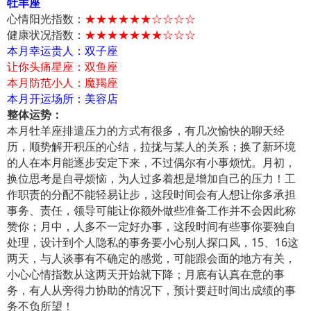
牡羊座
心情阳光指数：
★★★★★★☆☆☆☆
健康状况指数：
★★★★★★★☆☆☆
本月幸运贵人：双子座
让你头痛星座：双鱼座
本月防范小人：魔羯座
本月开运场所：美容店
整体运势：
本月牡羊座排遣压力的方式有很多，有几次愉快的聊天经
历，顺势解开积压的心结，拉拢与某人的关系；换了新环境
的人在本月能逐步安定下来，不过偶尔有小事烦忧。月初，
换位思考是自寻烦恼，为人过多着想是增加自己的压力！工
作职责的分配不能轻易让步，这段时间会有人想让你多承担
事务、责任，领导可能让你额外做些准备工作并不会因此称
赞你；月中，人多不一定好办事，这段时间有些事你要独自
处理，设计到个人隐私的事务要小心别人探口风，15、16这
两天，与人谈事有不确定的感觉，可能跟会面的地方有关，
小心心情指数从这两天开始就下降；月底有认真在意的事
务，有人从旁得力协助的情况下，预计要赶时间出成绩的事
务不负所望！