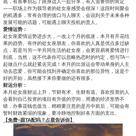
底，有喜事别忘了跟身边人一起分享，有人需要你的肯定
——职场上作为领导者的处女座感受会很深！这段时间聚会
的机遇多，常有合理的借口与人聊天，会说到关于未来各种
发展可能的话题，可能遇上聊天投机的贵人。
爱情运势：
处女座爱情运势进步大，一改上个月的低迷，本月有开花结
果的趋势。有伴的处女座朋友，你喜欢的人真是优点多过缺
点，若是与另一半共同生活的处女座，会更容易将爱情进行
到底，当然，这不代表你可以忽略热恋时的约定，想与TA一
起做点什么就赶紧去完成！本月的出游运会带动单身的人主
动去恋爱，你可能会找到并确定你喜欢的那位异性，这是个
好的开始，虽然接下来你要做的还有很多。
财运分析：
本月处女座财运上升，节财有术、生财有道。喜欢投资的人
会看到自己投资的项目有升值的空间，周遭的经济形势不
错，办事花钱也值当，稍稍要注意的是月中前后，可能会有
暂时财政紧缩的现象，要冷静地控制好各方面的支出。
【免费~跟TA配吗？占星告诉你】