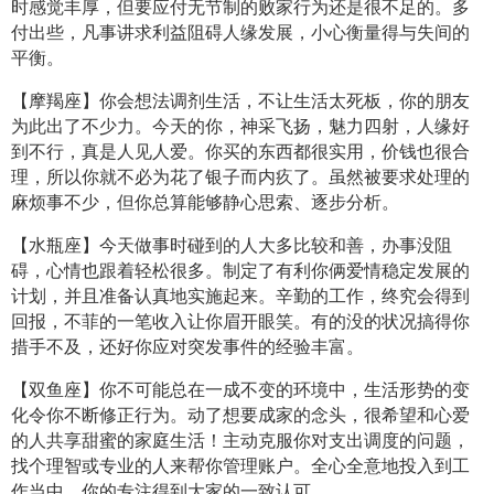
时感觉丰厚，但要应付无节制的败家行为还是很不足的。多
付出些，凡事讲求利益阻碍人缘发展，小心衡量得与失间的
平衡。
【摩羯座】你会想法调剂生活，不让生活太死板，你的朋友
为此出了不少力。今天的你，神采飞扬，魅力四射，人缘好
到不行，真是人见人爱。你买的东西都很实用，价钱也很合
理，所以你就不必为花了银子而内疚了。虽然被要求处理的
麻烦事不少，但你总算能够静心思索、逐步分析。
【水瓶座】今天做事时碰到的人大多比较和善，办事没阻
碍，心情也跟着轻松很多。制定了有利你俩爱情稳定发展的
计划，并且准备认真地实施起来。辛勤的工作，终究会得到
回报，不菲的一笔收入让你眉开眼笑。有的没的状况搞得你
措手不及，还好你应对突发事件的经验丰富。
【双鱼座】你不可能总在一成不变的环境中，生活形势的变
化令你不断修正行为。动了想要成家的念头，很希望和心爱
的人共享甜蜜的家庭生活！主动克服你对支出调度的问题，
找个理智或专业的人来帮你管理账户。全心全意地投入到工
作当中，你的专注得到大家的一致认可。