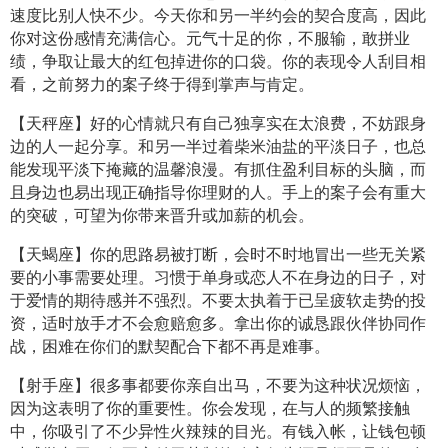
速度比别人快不少。今天你和另一半约会的契合度高，因此
你对这份感情充满信心。元气十足的你，不服输，敢拼业
绩，争取让最大的红包掉进你的口袋。你的表现令人刮目相
看，之前努力的案子终于得到掌声与肯定。
【天秤座】好的心情就只有自己独享实在太浪费，不妨跟身
边的人一起分享。和另一半过着柴米油盐的平淡日子，也总
能发现平淡下掩藏的温馨浪漫。有抓住盈利目标的头脑，而
且身边也易出现正确指导你理财的人。手上的案子会有重大
的突破，可望为你带来晋升或加薪的机会。
【天蝎座】你的思路易被打断，会时不时地冒出一些无关紧
要的小事需要处理。习惯于单身或恋人不在身边的日子，对
于爱情的期待感并不强烈。不要太执着于已呈疲软走势的投
资，适时放手才不会愈赔愈多。拿出你的诚恳跟伙伴协同作
战，困难在你们的默契配合下都不再是难事。
【射手座】很多事都要你亲自出马，不要为这种状况烦恼，
因为这表明了你的重要性。你会发现，在与人的频繁接触
中，你吸引了不少异性火辣辣的目光。有钱入帐，让钱包顿