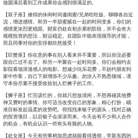
做圆满后看到工作成果你会感到很满足的。
【双子座】难得的休闲时间邀闺蜜/兄弟吃吃饭、聊聊各自近
况，增进感情。和另一半甜蜜腻在一起的时间变多，你们的
感情更浓烈更稳固。财富仍处在初步累积阶段，并不会有大
规模投资的想法，财运稳定。在团队中能表现领导的才能，
而且同事对你的安排都欣然接受！
【巨蟹座】你在意的事在别人看来并不重要，所以你没必要
跟自己过不去了。和另一半聚在一起时间多。你们会相约去
影院看场浪漫感人的电影。想减少玩乐花费，不妨约朋友到
家中作客，自己下厨增添不少乐趣。勿涉入不熟悉领域，谨
守本份尽量不接受收拾别人烂摊子的工作。
【狮子座】忙完该忙的，你就只想放清闲，不想再碰其他费
神又费时的事情。你可适当改变自己的形象，精心打扮，瞄
准目标发起温柔的攻势吧。得找找来银子的源头，找对正确
的投资项目，以后银子会滚滚而来。今天会有不少和人合作
的机会，有机会认识一些有头有脸的人物。
【处女座】今天有些事稍加思虑就能看得透彻，学新东西的