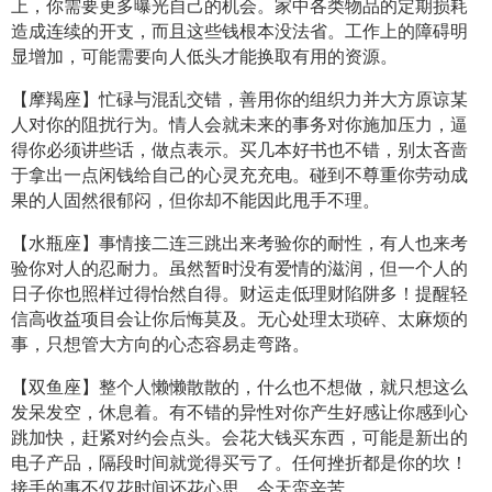
上，你需要更多曝光自己的机会。家中各类物品的定期损耗
造成连续的开支，而且这些钱根本没法省。工作上的障碍明
显增加，可能需要向人低头才能换取有用的资源。
【摩羯座】忙碌与混乱交错，善用你的组织力并大方原谅某
人对你的阻扰行为。情人会就未来的事务对你施加压力，逼
得你必须讲些话，做点表示。买几本好书也不错，别太吝啬
于拿出一点闲钱给自己的心灵充充电。碰到不尊重你劳动成
果的人固然很郁闷，但你却不能因此甩手不理。
【水瓶座】事情接二连三跳出来考验你的耐性，有人也来考
验你对人的忍耐力。虽然暂时没有爱情的滋润，但一个人的
日子你也照样过得怡然自得。财运走低理财陷阱多！提醒轻
信高收益项目会让你后悔莫及。无心处理太琐碎、太麻烦的
事，只想管大方向的心态容易走弯路。
【双鱼座】整个人懒懒散散的，什么也不想做，就只想这么
发呆发空，休息着。有不错的异性对你产生好感让你感到心
跳加快，赶紧对约会点头。会花大钱买东西，可能是新出的
电子产品，隔段时间就觉得买亏了。任何挫折都是你的坎！
接手的事不仅花时间还花心思，今天蛮辛苦。