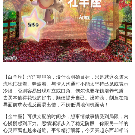
【白羊座】浑浑噩噩的，没什么明确目标，只是就这么随大
流地忙碌着、奔波着。与情人沟通时不能太坚持己见或表示
冷淡，否则容易出现对立或口角。偶尔也要花钱培养气质，
去买本值得花钱的好书，顺便提升自己。没冲劲，刻意在领
导面前求表现反而易出错，不妨低调地伺机而动！
【金牛座】可供支配的时间少，想事情做事情受到局限，内
心慢慢感到压力。恋情渐渐步入了稳定阶段，你跟另一半的
心灵距离也越来越近。平常精打细算，今天买起东西却相当