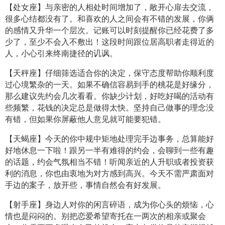
【处女座】与亲密的人相处时间增加了，敞开心扉去交流，
很多心结都没有了。和喜欢的人之间会有不错的发展，你俩
的感情又升华一个层次。记账可以时刻提醒你已经花费了多
少了，至少不会入不敷出！这段时间跟位居高职者走得近的
人，小心引来终南捷径的讥讽。
【天秤座】仔细筛选适合你的决定，保守态度帮助你顺利度
过心境繁杂的一天。如果不确信容易到手的桃花是好缘分，
那么建议先约会几次看看。你缺少计划，好吃好喝的活动有
些频繁，花钱的决定总是做得太快。坚持自己做事的理念没
有错，但如果你屏蔽他人意见就可能要犯错。
【天蝎座】今天的你中规中矩地处理完手边事务，总算能好
好地休息一下啦！跟另一半有难得的约会，会聊到一些有趣
的话题，约会气氛相当不错！听闻亲近的人升职或者投资获
利的消息，你也由衷地为对方感到高兴。今天不需严肃面对
手边的案子，放开些，事情自然会有好发展。
【射手座】身边人对你的闲言碎语，成为你心头的烦恼，心
情也是闷闷的。别把恋爱希望寄托在一两次的相亲或聚会