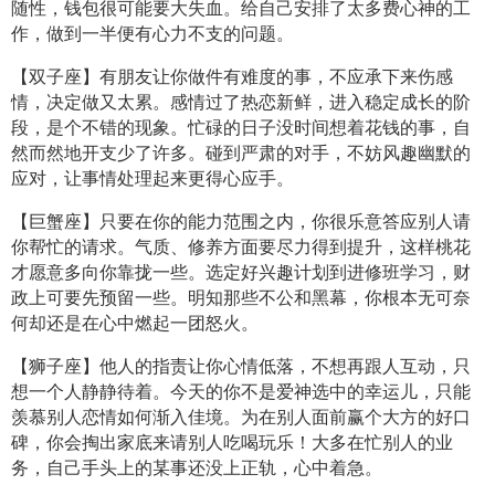
随性，钱包很可能要大失血。给自己安排了太多费心神的工
作，做到一半便有心力不支的问题。
【双子座】有朋友让你做件有难度的事，不应承下来伤感
情，决定做又太累。感情过了热恋新鲜，进入稳定成长的阶
段，是个不错的现象。忙碌的日子没时间想着花钱的事，自
然而然地开支少了许多。碰到严肃的对手，不妨风趣幽默的
应对，让事情处理起来更得心应手。
【巨蟹座】只要在你的能力范围之内，你很乐意答应别人请
你帮忙的请求。气质、修养方面要尽力得到提升，这样桃花
才愿意多向你靠拢一些。选定好兴趣计划到进修班学习，财
政上可要先预留一些。明知那些不公和黑幕，你根本无可奈
何却还是在心中燃起一团怒火。
【狮子座】他人的指责让你心情低落，不想再跟人互动，只
想一个人静静待着。今天的你不是爱神选中的幸运儿，只能
羡慕别人恋情如何渐入佳境。为在别人面前赢个大方的好口
碑，你会掏出家底来请别人吃喝玩乐！大多在忙别人的业
务，自己手头上的某事还没上正轨，心中着急。