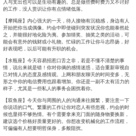
入与支出也可以是生动有趣的。总是做些费时费力又不讨好
的工作，没人赏识让你有点情绪低落。
【摩羯座】内心强大的一天，待人接物有沉稳感，身边有人
开始把你当成偶像。约会中即使碰到突发状况你也能泰然处
之，并能很好地化险为夷。参加猜奖、抽奖之类的活动，可
能会有意外的钱财或小礼物。忙碌的工作让你斗志昂扬，好
好表现吧，以后可能有升职的机会。
【水瓶座】今天容易招惹口舌之非，若是不懂不清楚的事
情，说出来就是错！你对你俩的感情迷惑，适合重新审视自
己对情人的态度及感情观。上网和朋友聊天的时间变多，无
形之中你的电信费用也跟着增加。你还是一副不太有活力的
样子，尤其是一些私人的事务会困扰着你。
【双鱼座】今天你与周围的人的沟通来往频繁，要注意一下
你说话的口气。繁重的工作让你对恋人有些忽视，约会的时
候也显得不够热情。有个需要拿来充门面的随身物要换新，
建议选个价格好质量更好的。你想改变机械化的工作流程，
可偏偏有人想要明哲保身，多般阻扰。