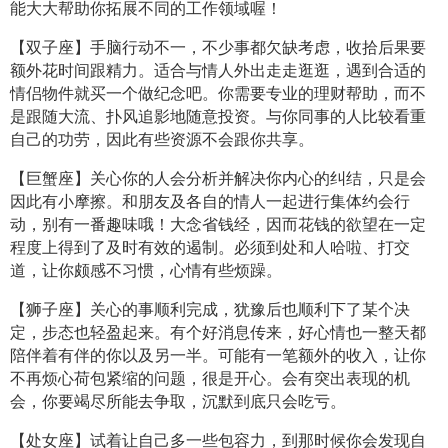
能大大帮助你拓展不同的工作领域喔！
【双子座】手脑行动不一，不少事都欠缺考虑，收拾后果要
额外花时间跟精力。适合与情人外出走走逛逛，遇到合适的
情侣物件就买一个做纪念吧。你需要专业的理财帮助，而不
是跟随大流、扑风追影地随意投资。与你同事的人比较看重
自己的功劳，因此有些资源不会跟你共享。
【巨蟹座】关心你的人会分析并解决你内心的纠结，只是会
因此有小摩擦。和朋友及各自的情人一起进行集体约会行
动，别有一番趣味哦！大念省钱经，因而花钱的欲望在一定
程度上得到了及时有效的遏制。必须到处和人哈啦、打交
道，让你颇感不习惯，心情有些烦躁。
【狮子座】关心的事顺利完成，犹豫后也顺利下了某个决
定，步态也轻盈起来。有个好消息传来，好心情也一整天都
陪伴着有伴的你以及另一半。可能有一笔额外的收入，让你
不再烦心荷包紧缩的问题，很是开心。会有突出表现的机
会，你要竭尽所能去争取，沉默到底只会吃亏。
【处女座】试着让自己多一些包容力，到那时候你会发现自