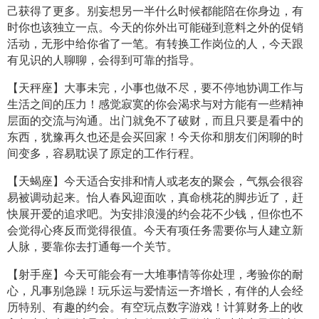
己获得了更多。别妄想另一半什么时候都能陪在你身边，有
时你也该独立一点。今天的你外出可能碰到意料之外的促销
活动，无形中给你省了一笔。有转换工作岗位的人，今天跟
有见识的人聊聊，会得到可靠的指导。
【天秤座】大事未完，小事也做不尽，要不停地协调工作与
生活之间的压力！感觉寂寞的你会渴求与对方能有一些精神
层面的交流与沟通。出门就免不了破财，而且只要是看中的
东西，犹豫再久也还是会买回家！今天你和朋友们闲聊的时
间变多，容易耽误了原定的工作行程。
【天蝎座】今天适合安排和情人或老友的聚会，气氛会很容
易被调动起来。怡人春风迎面吹，真命桃花的脚步近了，赶
快展开爱的追求吧。为安排浪漫的约会花不少钱，但你也不
会觉得心疼反而觉得很值。今天有项任务需要你与人建立新
人脉，要靠你去打通每一个关节。
【射手座】今天可能会有一大堆事情等你处理，考验你的耐
心，凡事别急躁！玩乐运与爱情运一齐增长，有伴的人会经
历特别、有趣的约会。有空玩点数字游戏！计算财务上的收