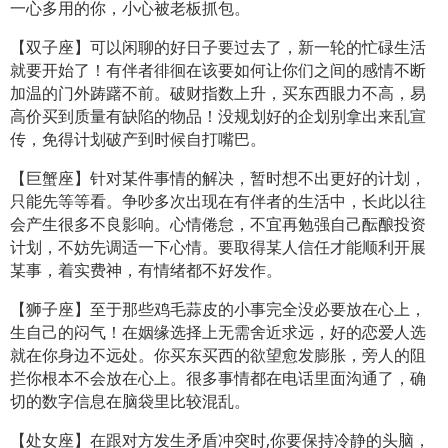
一心多用的你，小心被老板抓包。
【双子座】可以闲聊的好日子要过去了，新一轮的忙碌生活
就要开始了！有伴者徘徊在该要如何让你们之间的感情不断
加温的门外踌躇不前。破财指数上升，买东西眼力不高，易
高价买到质量有缺陷的物品！没规划好的企划别拿出来乱宣
传，免得计划破产到时候自打嘴巴。
【巨蟹座】针对某件事情的解决，暂时想不出更好的计划，
只能先等等看。争吵多次出现在有伴者的生活中，长此以往
会产生很多不良影响。心情倦怠，不宜再勉强自己酝酿投资
计划，不妨先调适一下心情。要取得某人信任才能顺利开展
某事，着实费神，有情绪都不好发作。
【狮子座】至于那些鸡毛蒜皮的小事完全没必要放在心上，
生自己的闷气！在姻缘选择上无需舍近求远，好的恋爱人选
就在你身边不远处。你买东买西的欲望愈发膨胀，旁人的阻
拦你根本不会放在心上。很多事情都在电话里面沟通了，确
切的数字信息在脑袋里比较混乱。
【处女座】在跟对方发生矛盾冲突时,你要保持冷静的头脑，