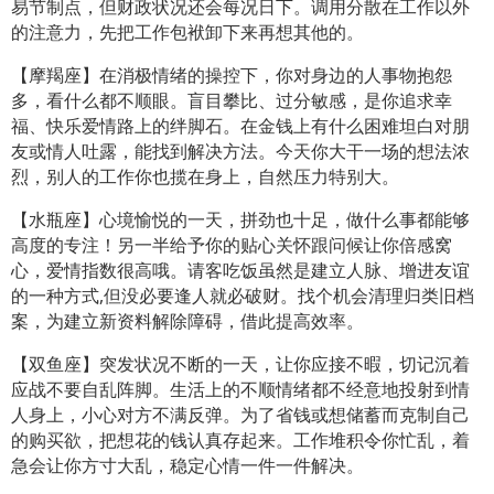
易节制点，但财政状况还会每况日下。调用分散在工作以外
的注意力，先把工作包袱卸下来再想其他的。
【摩羯座】在消极情绪的操控下，你对身边的人事物抱怨
多，看什么都不顺眼。盲目攀比、过分敏感，是你追求幸
福、快乐爱情路上的绊脚石。在金钱上有什么困难坦白对朋
友或情人吐露，能找到解决方法。今天你大干一场的想法浓
烈，别人的工作你也揽在身上，自然压力特别大。
【水瓶座】心境愉悦的一天，拼劲也十足，做什么事都能够
高度的专注！另一半给予你的贴心关怀跟问候让你倍感窝
心，爱情指数很高哦。请客吃饭虽然是建立人脉、增进友谊
的一种方式,但没必要逢人就必破财。找个机会清理归类旧档
案，为建立新资料解除障碍，借此提高效率。
【双鱼座】突发状况不断的一天，让你应接不暇，切记沉着
应战不要自乱阵脚。生活上的不顺情绪都不经意地投射到情
人身上，小心对方不满反弹。为了省钱或想储蓄而克制自己
的购买欲，把想花的钱认真存起来。工作堆积令你忙乱，着
急会让你方寸大乱，稳定心情一件一件解决。