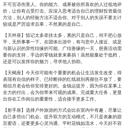
不可言语伤害人。你的能力、成果被你所喜欢的人过低地评
价，让你有点受打击。应深入思考适合自己的理财投资最佳
方法，别人的经验方法不适合你。对于别人的失误不要太计
较或是严厉追求后果，不然累的是自己。
【天秤座】惦记太多牵挂太多，累的只是自己，何不把心放
平，无所事事一下。在团体出游中，有与意中人接近、或是
与新认识的异性结缘的可能。广结善缘的一天，慈善活动需
要你的支持，手边的零钱就拿来募捐！虽然能量处于低档，
还是可以发挥你的魅力，寻求他人协助。
【天蝎座】今天你可能有个重要的机会让生活发生改变，得
表现有自信的样子。已经断掉的红线就别再握住不放了，要
相信月老会给你安排更好的。金钱运提升，因为你在某事上
全力的付出，会为你带来可观的成果。完成重大任务，更显
出你在工作岗位的重要性，适合接手更多工作。
【射手座】选择户外旅游的方式会比在室内中有趣，尽量让
自己多些出门机会。提升双方的互动模式，不只是表象的甜
言蜜语，还要更多心灵沟通。平时花钱如流水，今天好不容