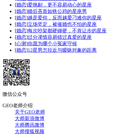
[
婚恋
]
爱挑剔，更不容易动心的星座
[
婚恋
]
婚后吝啬如铁公鸡的星座男
[
婚恋
]
越是爱你，反而越爱刁难你的星座
[
婚恋
]
立场坚定，被催婚也不怕的星座
[
婚恋
]
每次吵架都硬碰硬，不肯让步的星座
[
婚恋
]
过分谨慎容易错过真爱的星座
[
心测
]
你愿为哪个小冤家守候
[
婚恋
]
12星男怎拉近与暧昧对象的距离
微信公众号
GEO老师介绍
关于GEO老师
大师新浪微博
大师腾讯微博
大师搜狐视频