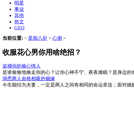
明星
事业
其他
热文
GEO
当前位置:
>
星闻八卦
>
心测
>
收服花心男你用啥绝招？
追捕你的偷心情人
是谁偷偷地偷走你的心？让你心神不宁、夜夜难眠？是身边的他
洞悉两人命格相吸的姻缘
今生能结为夫妻，一定是两人之间有相同的命运牵连；面对婚姻