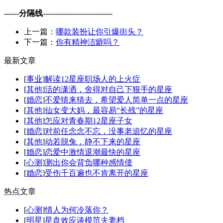
------分隔线----------------------------
上一篇：
哪款装扮让你引爆街头？
下一篇：
你有精神洁癖吗？
最新文章
[
事业
]
解读12星座职场人的上火症
[
其他
]
活的潇洒，舍得对自己下狠手的星座
[
婚恋
]
不爱猜来猜去，希望爱人简单一点的星座
[
其他
]
仙女变大妈，最容易“长残”的星座
[
其他
]
怎应对青春期12星座子女
[
婚恋
]
对前任念念不忘，没事老追忆的星座
[
其他
]
动若脱兔，静不下来的星座
[
婚恋
]
恋爱中激情退潮最快的星座
[
心测
]
测出你会背负哪种感情债
[
婚恋
]
受伤千百遍也不肯离开的星座
热点文章
[
心测
]
情人为何冷落你？
[
明星
]
星盘效应谈模范夫妻档