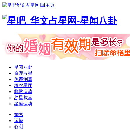
华文占星网∣回主页
星闻八卦
命理占星
免费测算
粉丝星团
非常运势
占星教室
星座运势
婚恋
运势
心测