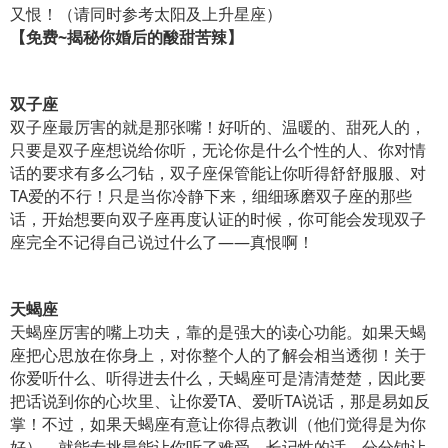
又恨！（请同时参考太阳及上升星座）
【免费
~
揭秘你婚后的酸甜苦辣】
双子座
双子座最厉害的就是那张嘴！好听的、温暖的、甜死人的，
只要是双子座想说给你听，无论你是什么个性的人、你对情
话的要求有多么刁钻，双子座保管能让你听得舒舒服服、对
TA爱的不行！只是当你冷静下来，细细琢磨双子座的那些
话，开始想要向双子座再度认证的时候，你可能会发现双子
座完全不记得自己说过什么了——真恨啊！
天蝎座
天蝎座厉害的嘴上功夫，靠的是强大的读心功能。如果天蝎
座把心思放在你身上，对你整个人的了解会相当透彻！关于
你爱听什么、听得进去什么，天蝎座可是清清楚楚，因此要
把话说到你的心坎里、让你爱TA、爱听TA说话，那是易如反
掌！不过，如果天蝎座有意让你得点教训（他们觉得是为你
好），就能专挑最能让你听了难受、长记性的话，分分钟让