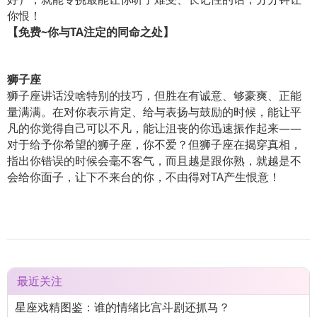
你恨！
【免费
~
你与
TA
注定的同命之处】
狮子座
狮子座讲话没啥特别的技巧，但胜在有诚意、够豪爽、正能
量满满。在对你表示肯定、给与表扬与鼓励的时候，能让平
凡的你觉得自己可以不凡，能让沮丧的你迅速振作起来——
对于给予你希望的狮子座，你不爱？但狮子座在揭穿真相，
指出你错误的时候会毫不客气，而且越是跟你熟，就越是不
会给你面子，让下不来台的你，不由得对TA产生恨意！
最近关注
星座戏精图鉴：谁的情绪比宫斗剧还抓马？