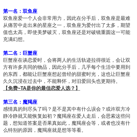
第一名：双鱼座
双鱼座爱一个人会非常用力，因此在分手后，双鱼座是最难
从痛苦中走出来的星座之一，双鱼座为爱付出了太多，期望
值也太高，即使美梦破灭，双鱼座还是对破镜重圆这一可能
充满幻想。
第二名：巨蟹座
巨蟹座在谈恋爱时，会将两人的生活轨迹拉得很近，会让双
方有许多共同的物品，因此分手后，几乎每个生活中要用到
的东西，都能让巨蟹座想起曾经的甜蜜时光，这也让巨蟹座
久久沉浸在过去中，不能释怀，对旧爱回头也更期待。
【免费~TA是你的最佳恋爱人选？】
第三名：魔羯座
感情真的到尽头了吗？是不是其中有什么误会？或许双方冷
静冷静就又能恢复如初？魔羯座在爱人走后，会思索这些问
题，想知道答案是否果真如此，魔羯座会等，或者也没有什
么特别的原因，魔羯座就是想等等看。