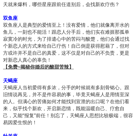
天就来爆料，哪些星座跟前任道别后，会找新欢疗伤？
双鱼座
双鱼座人是典型的爱情至上！没有爱情，他们就像离开水的
鱼儿，一刻也不能活！跟恋人分手后，他们实在难捱那孤单
寂寞冷的时光，为了排遣心中的苦闷与酸楚，他们会通过找
个新恋人的方式来给自己疗伤！自己倒是获得慰藉了，但对
方或许并不是自己的真爱，这不仅是对自己的不负责，更是
对新恋人真心的辜负！
【免费~揭秘你婚后的酸甜苦辣】
天蝎座
天蝎座人当初爱得有多浓，分手的时候就有多刻骨铭心。跟
旧情说再见，并不是件容易的事，毕竟天蝎座人是用情至深
的人。但满心的苦痛如何才能找到宣泄的出口呢？在他们看
来，似乎找个新欢，开启新恋情，既能温暖自己、疗愈自
己，又能“报复”前任！别忘了，天蝎座人思想比较极端，很容
易因爱生恨的！