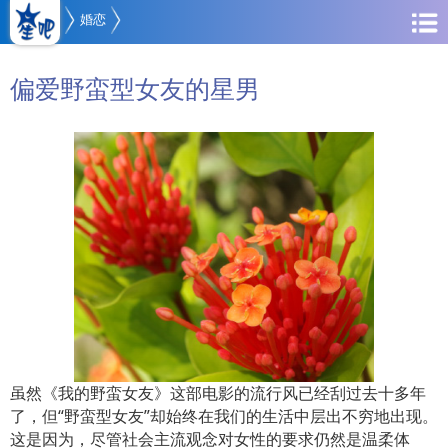
婚恋
偏爱野蛮型女友的星男
虽然《我的野蛮女友》这部电影的流行风已经刮过去十多年
了，但“野蛮型女友”却始终在我们的生活中层出不穷地出现。
这是因为，尽管社会主流观念对女性的要求仍然是温柔体