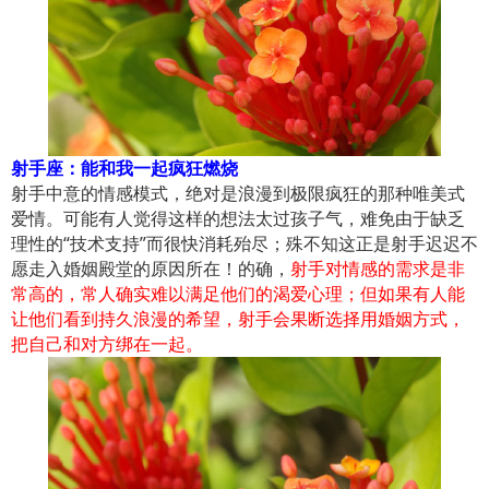
射手座：能和我一起疯狂燃烧
射手中意的情感模式，绝对是浪漫到极限疯狂的那种唯美式
爱情。可能有人觉得这样的想法太过孩子气，难免由于缺乏
理性的“技术支持”而很快消耗殆尽；殊不知这正是射手迟迟不
愿走入婚姻殿堂的原因所在！的确，
射手对情感的需求是非
常高的，常人确实难以满足他们的渴爱心理；但如果有人能
让他们看到持久浪漫的希望，射手会果断选择用婚姻方式，
把自己和对方绑在一起。